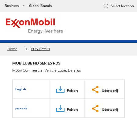
Business
Global Brands
Select location
•
Home
PDS Details
MOBILUBE HD SERIES PDS
Mobil Commercial Vehicle Lube, Belarus
English
Pobierz
Udostępnij
русский
Pobierz
Udostępnij