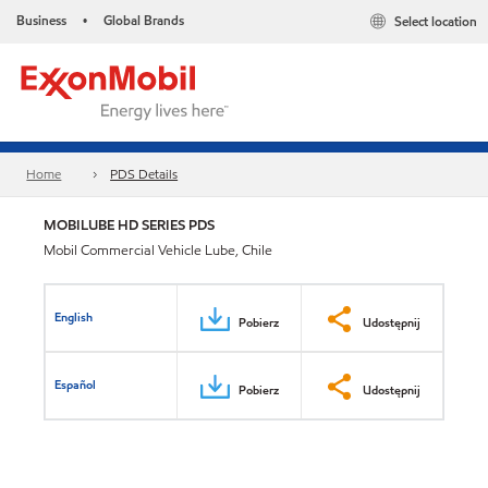
Business
Global Brands
Select location
•
Home
PDS Details
MOBILUBE HD SERIES PDS
Mobil Commercial Vehicle Lube, Chile
English
Pobierz
Udostępnij
Español
Pobierz
Udostępnij