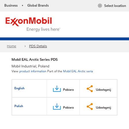
Business
Global Brands
Select location
•
Home
PDS Details
Mobil EAL Arctic Series PDS
Mobil Industrial, Poland
View
product information
Part of the
Mobil EAL Arctic seria
English
Pobierz
Udostępnij
Polish
Pobierz
Udostępnij