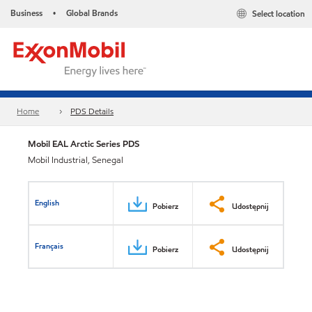
Business
Global Brands
Select location
•
Home
PDS Details
Mobil EAL Arctic Series PDS
Mobil Industrial, Senegal
English
Pobierz
Udostępnij
Français
Pobierz
Udostępnij