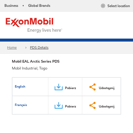
Business
Global Brands
Select location
•
Home
PDS Details
Mobil EAL Arctic Series PDS
Mobil Industrial, Togo
English
Pobierz
Udostępnij
Français
Pobierz
Udostępnij