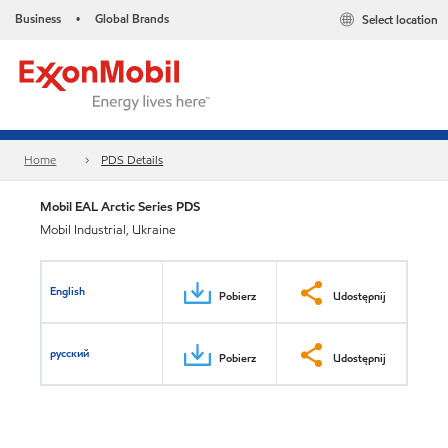
Business
Global Brands
Select location
•
Home
PDS Details
Mobil EAL Arctic Series PDS
Mobil Industrial, Ukraine
English
Pobierz
Udostępnij
русский
Pobierz
Udostępnij