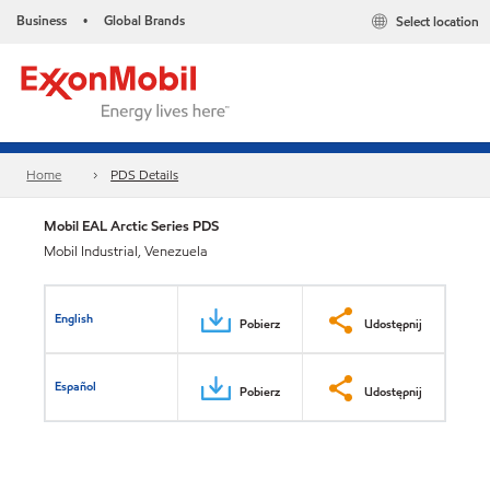
Business
Global Brands
Select location
•
Home
PDS Details
Mobil EAL Arctic Series PDS
Mobil Industrial, Venezuela
English
Pobierz
Udostępnij
Español
Pobierz
Udostępnij