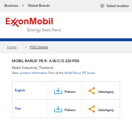
Business
Global Brands
Select location
•
Home
PDS Details
MOBIL RARUS™ PE R- A/B/C/D 220 PDS
Mobil Industrial, Thailand
View
product information
Part of the
Mobil Rarus PE Series
English
Pobierz
Udostępnij
Thai
Pobierz
Udostępnij