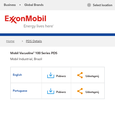
Business
Global Brands
Select location
•
Home
PDS Details
Mobil Vacuoline™ 100 Series PDS
Mobil Industrial, Brazil
English
Pobierz
Udostępnij
Portuguese
Pobierz
Udostępnij