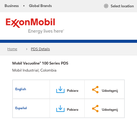
Business
Global Brands
Select location
•
Home
PDS Details
Mobil Vacuoline™ 100 Series PDS
Mobil Industrial, Colombia
English
Pobierz
Udostępnij
Español
Pobierz
Udostępnij