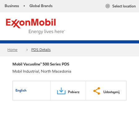
Business
Global Brands
Select location
•
Home
PDS Details
Mobil Vacuoline™ 500 Series PDS
Mobil Industrial, North Macedonia
English
Pobierz
Udostępnij