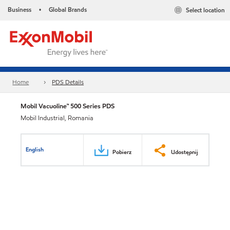
Business
Global Brands
Select location
•
Home
PDS Details
Mobil Vacuoline™ 500 Series PDS
Mobil Industrial, Romania
English
Pobierz
Udostępnij