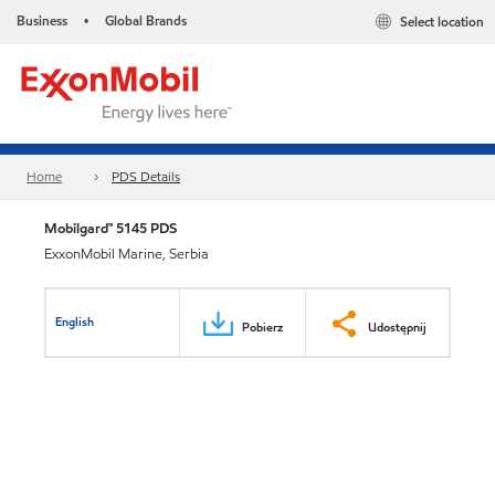
Business
Global Brands
Select location
•
Home
PDS Details
Mobilgard™ 5145 PDS
ExxonMobil Marine, Serbia
English
Pobierz
Udostępnij