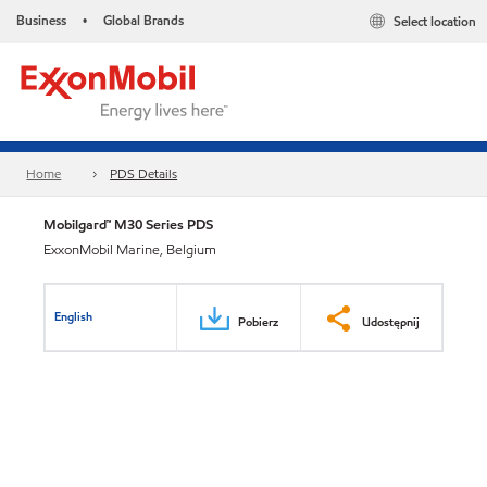
Business
Global Brands
Select location
•
Home
PDS Details
Mobilgard™ M30 Series PDS
ExxonMobil Marine, Belgium
English
Pobierz
Udostępnij