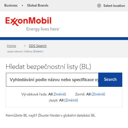
Business
Global Brands
Select location
•
Home
SDS Search
Jazyk rozhraní : čeština (
Změnit
)
Hledat bezpečnostní listy (BL)
Search
Výrobková řada:
All
Změnit)
Země:
All
(Změnit)
Jazyk:
All
(Změnit)
Nemůžete BL najít? Zkuste hledat v globální databázi BL