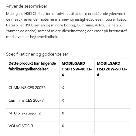
Anvendelsesområder
Mobilgard HSD CI-4 serien er udviklet til at sikre enestående ydeevne i
de mest krævende moderne marine-højhastighedsdieselmotorer (såsom
Caterpillar 3500 serien og mindre boring, Cummins, Volvo, Daihatsu,
Yanmar og andre) samt af ældre dieselmotorer, der kører på brændstof
med lavt eller højt svovlindhold.
Specifikationer og godkendelser
Dette produkt har følgende
MOBILGARD
MOBILGARD
fabrikantgodkendelser:
HSD 15W-40 CI-
HSD 20W-50 CI-
4
4
CUMMINS CES 20076
X
Cummins CES 20077
X
MTU oliekategori 2
X
VOLVO VDS-3
X