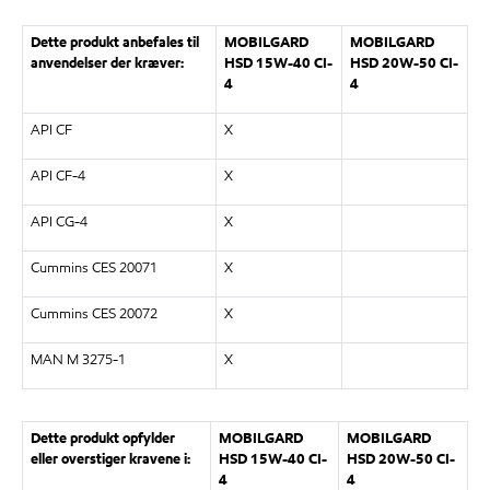
Dette produkt anbefales til
MOBILGARD
MOBILGARD
anvendelser der kræver:
HSD 15W-40 CI-
HSD 20W-50 CI-
4
4
API CF
X
API CF-4
X
API CG-4
X
Cummins CES 20071
X
Cummins CES 20072
X
MAN M 3275-1
X
Dette produkt opfylder
MOBILGARD
MOBILGARD
eller overstiger kravene i:
HSD 15W-40 CI-
HSD 20W-50 CI-
4
4