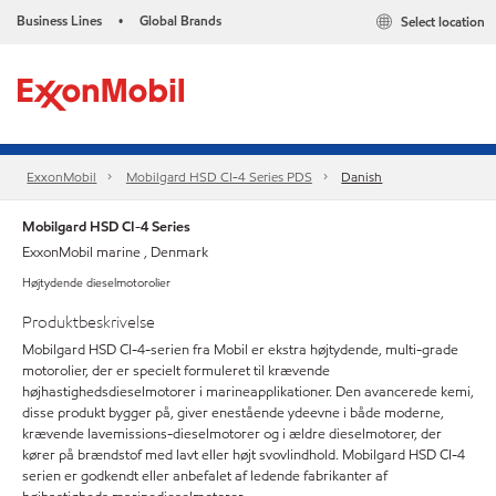
Business Lines
Global Brands
Select location
•
ExxonMobil
Mobilgard HSD CI-4 Series​ PDS
Danish
Mobilgard HSD CI-4 Series​
ExxonMobil marine , Denmark
Højtydende dieselmotorolier
Produktbeskrivelse
Mobilgard HSD CI-4-serien fra Mobil er ekstra højtydende, multi-grade
motorolier, der er specielt formuleret til krævende
højhastighedsdieselmotorer i marineapplikationer. Den avancerede kemi,
disse produkt bygger på, giver enestående ydeevne i både moderne,
krævende lavemissions-dieselmotorer og i ældre dieselmotorer, der
kører på brændstof med lavt eller højt svovlindhold. Mobilgard HSD CI-4
serien er godkendt eller anbefalet af ledende fabrikanter af