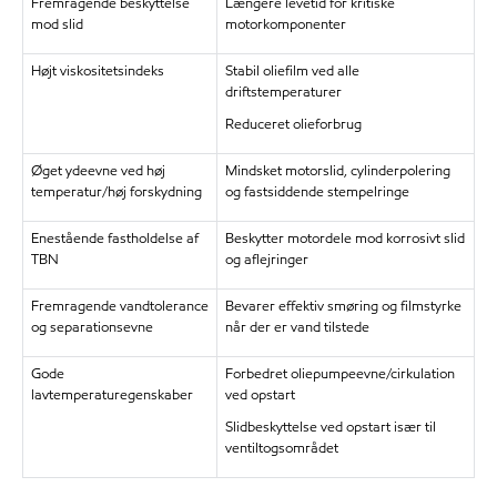
Fremragende beskyttelse
Længere levetid for kritiske
mod slid
motorkomponenter
Højt viskositetsindeks
Stabil oliefilm ved alle
driftstemperaturer
Reduceret olieforbrug
Øget ydeevne ved høj
Mindsket motorslid, cylinderpolering
temperatur/høj forskydning
og fastsiddende stempelringe
Enestående fastholdelse af
Beskytter motordele mod korrosivt slid
TBN
og aflejringer
Fremragende vandtolerance
Bevarer effektiv smøring og filmstyrke
og separationsevne
når der er vand tilstede
Gode
Forbedret oliepumpeevne/cirkulation
lavtemperaturegenskaber
ved opstart
Slidbeskyttelse ved opstart især til
ventiltogsområdet