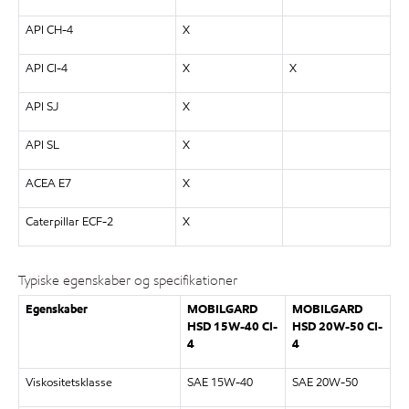
API CH-4
X
API CI-4
X
X
API SJ
X
API SL
X
ACEA E7
X
Caterpillar ECF-2
X
Typiske egenskaber og specifikationer
Egenskaber
MOBILGARD
MOBILGARD
HSD 15W-40 CI-
HSD 20W-50 CI-
4
4
Viskositetsklasse
SAE 15W-40
SAE 20W-50