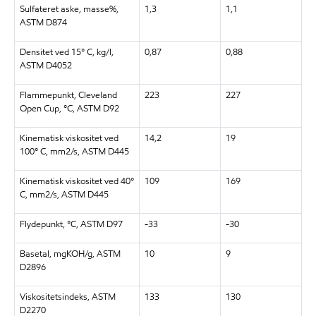
Sulfateret aske, masse%,
1,3
1,1
ASTM D874
Densitet ved 15° C, kg/l,
0,87
0,88
ASTM D4052
Flammepunkt, Cleveland
223
227
Open Cup, °C, ASTM D92
Kinematisk viskositet ved
14,2
19
100° C, mm2/s, ASTM D445
Kinematisk viskositet ved 40°
109
169
C, mm2/s, ASTM D445
Flydepunkt, °C, ASTM D97
-33
-30
Basetal, mgKOH/g, ASTM
10
9
D2896
Viskositetsindeks, ASTM
133
130
D2270