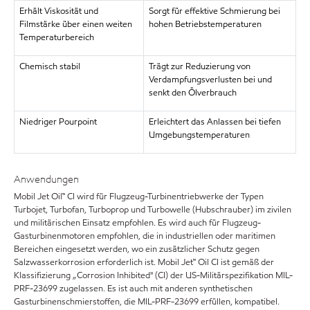
Erhält Viskosität und
Sorgt für effektive Schmierung bei
Filmstärke über einen weiten
hohen Betriebstemperaturen
Temperaturbereich
Chemisch stabil
Trägt zur Reduzierung von
Verdampfungsverlusten bei und
senkt den Ölverbrauch
Niedriger Pourpoint
Erleichtert das Anlassen bei tiefen
Umgebungstemperaturen
Anwendungen
Mobil Jet Oil™ CI wird für Flugzeug-Turbinentriebwerke der Typen
Turbojet, Turbofan, Turboprop und Turbowelle (Hubschrauber) im zivilen
und militärischen Einsatz empfohlen. Es wird auch für Flugzeug-
Gasturbinenmotoren empfohlen, die in industriellen oder maritimen
Bereichen eingesetzt werden, wo ein zusätzlicher Schutz gegen
Salzwasserkorrosion erforderlich ist. Mobil Jet™ Oil CI ist gemäß der
Klassifizierung „Corrosion Inhibited" (CI) der US-Militärspezifikation MIL-
PRF-23699 zugelassen. Es ist auch mit anderen synthetischen
Gasturbinenschmierstoffen, die MIL-PRF-23699 erfüllen, kompatibel.