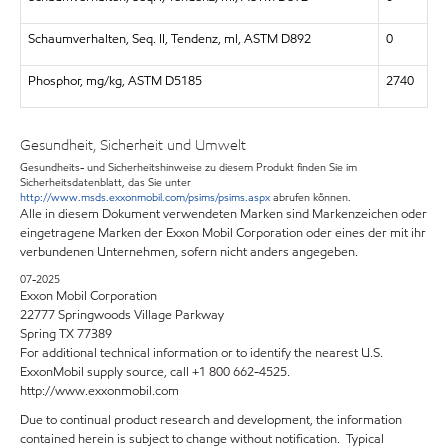
Schaumverhalten, Seq. II, Tendenz, ml, ASTM D892
0
Phosphor, mg/kg, ASTM D5185
2740
Gesundheit, Sicherheit und Umwelt
Gesundheits- und Sicherheitshinweise zu diesem Produkt finden Sie im
Sicherheitsdatenblatt, das Sie unter
http://www.msds.exxonmobil.com/psims/psims.aspx
abrufen können.
Alle in diesem Dokument verwendeten Marken sind Markenzeichen oder
eingetragene Marken der Exxon Mobil Corporation oder eines der mit ihr
verbundenen Unternehmen, sofern nicht anders angegeben.
07-2025
Exxon Mobil Corporation
22777 Springwoods Village Parkway
Spring TX 77389
For additional technical information or to identify the nearest U.S.
ExxonMobil supply source, call +1 800 662-4525.
http://www.exxonmobil.com
Due to continual product research and development, the information
contained herein is subject to change without notification. Typical