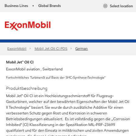
Business Lines
Global Brands
Select location
•
ExxonMobil
Mobil Jet Oil CI PDS
German
Mobil Jet™ Oil CI
ExxonMobil aviation , Switzerland
Fortschrittliches Turbinenöl auf Basis der SHC-Synthese-Technologie™
Produktbeschreibung
Mobil Jet™ Oil CI ist ein Hochleistungsschmierstoff für Flugzeug-
Gasturbinen, welcher auf den bewährten Eigenschaften der Mobil Jet Oil
II Technologie™ basiert. Sie wurde durch zusätzliche Additive für einen
verbesserten Schutz gegen Rost und Korrosion in schweren
Betriebsbedingungen aktualisiert. Es ist vollständig gegen die „Corrosion
Inhibited" (CI) Klassifizierung in der Spezifikation MIL-PRF-23699
qualifiziert und für den Einsatz in militärischen und zivilen Anwendungen