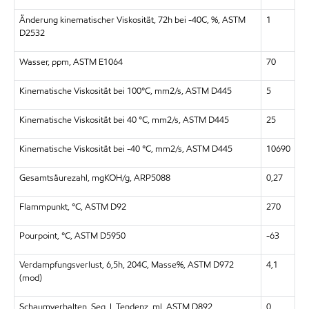
Änderung kinematischer Viskosität, 72h bei -40C, %, ASTM
1
D2532
Wasser, ppm, ASTM E1064
70
Kinematische Viskosität bei 100°C, mm2/s, ASTM D445
5
Kinematische Viskosität bei 40 °C, mm2/s, ASTM D445
25
Kinematische Viskosität bei -40 °C, mm2/s, ASTM D445
10690
Gesamtsäurezahl, mgKOH/g, ARP5088
0,27
Flammpunkt, °C, ASTM D92
270
Pourpoint, °C, ASTM D5950
-63
Verdampfungsverlust, 6,5h, 204C, Masse%, ASTM D972
4,1
(mod)
Schaumverhalten, Seq. I, Tendenz, ml, ASTM D892
0