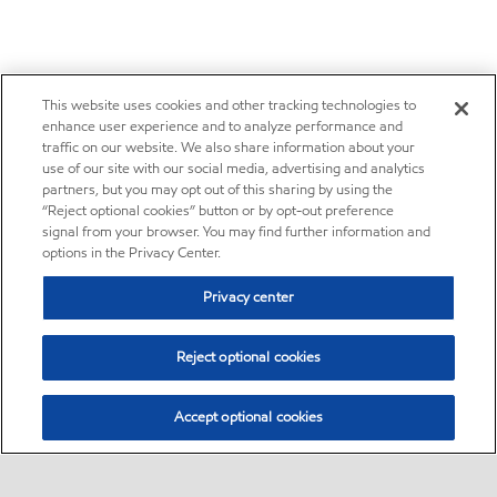
This website uses cookies and other tracking technologies to
enhance user experience and to analyze performance and
traffic on our website. We also share information about your
use of our site with our social media, advertising and analytics
partners, but you may opt out of this sharing by using the
“Reject optional cookies” button or by opt-out preference
signal from your browser. You may find further information and
options in the Privacy Center.
Privacy center
Reject optional cookies
Accept optional cookies