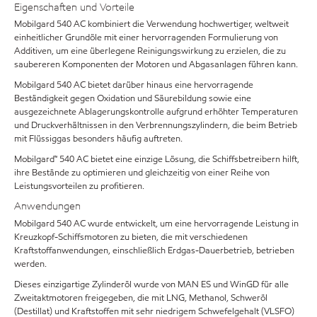
Eigenschaften und Vorteile
Mobilgard 540 AC kombiniert die Verwendung hochwertiger, weltweit
einheitlicher Grundöle mit einer hervorragenden Formulierung von
Additiven, um eine überlegene Reinigungswirkung zu erzielen, die zu
saubereren Komponenten der Motoren und Abgasanlagen führen kann.
Mobilgard 540 AC bietet darüber hinaus eine hervorragende
Beständigkeit gegen Oxidation und Säurebildung sowie eine
ausgezeichnete Ablagerungskontrolle aufgrund erhöhter Temperaturen
und Druckverhältnissen in den Verbrennungszylindern, die beim Betrieb
mit Flüssiggas besonders häufig auftreten.
Mobilgard™ 540 AC bietet eine einzige Lösung, die Schiffsbetreibern hilft,
ihre Bestände zu optimieren und gleichzeitig von einer Reihe von
Leistungsvorteilen zu profitieren.
Anwendungen
Mobilgard 540 AC wurde entwickelt, um eine hervorragende Leistung in
Kreuzkopf-Schiffsmotoren zu bieten, die mit verschiedenen
Kraftstoffanwendungen, einschließlich Erdgas-Dauerbetrieb, betrieben
werden.
Dieses einzigartige Zylinderöl wurde von MAN ES und WinGD für alle
Zweitaktmotoren freigegeben, die mit LNG, Methanol, Schweröl
(Destillat) und Kraftstoffen mit sehr niedrigem Schwefelgehalt (VLSFO)