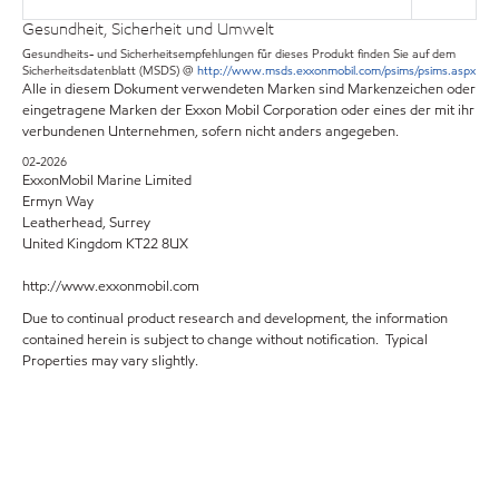
Gesundheit, Sicherheit und Umwelt
Gesundheits- und Sicherheitsempfehlungen für dieses Produkt finden Sie auf dem
Sicherheitsdatenblatt (MSDS) @
http://www.msds.exxonmobil.com/psims/psims.aspx
Alle in diesem Dokument verwendeten Marken sind Markenzeichen oder
eingetragene Marken der Exxon Mobil Corporation oder eines der mit ihr
verbundenen Unternehmen, sofern nicht anders angegeben.
02-2026
ExxonMobil Marine Limited
Ermyn Way
Leatherhead, Surrey
United Kingdom KT22 8UX
http://www.exxonmobil.com
Due to continual product research and development, the information
contained herein is subject to change without notification. Typical
Properties may vary slightly.