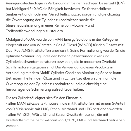
Reinigungstechnologie in Verbindung mit einer niedrigen Basenzahl (BN)
hat Mobilgard 540 AC die Fähigkeit bewiesen, für fortschrittliche
Sauberkeit und modernen Verschleißschutz zu sorgen und gleichzeitig
die Ölversorgung der Zylinder zu optimieren sowie die
Säureneutralisierung in einer Reihe von Motoren- und
Treibstoffanwendungen zu steuern.
Mobilgard 540 AC wurde von MAN Energy Solutions in die Kategorie II
eingestuft und von Winterthur Gas & Diesel (WinGD) für den Einsatz mit
Dual Fuel/LNG Kraftstoffen anerkannt. Seine Formulierung wurde für die
optimale Schmierung unter den hohen Spitzenzünddrücken und
Zylinderbuchsentemperaturen bewiesen, die in modernen Zweitakt-
Schiffsmotoren gegeben sind. Die Verwendung dieses Produkts in
Verbindung mit dem Mobil℠ Cylinder Condition Monitoring Service kann
Betreibern helfen, den Ölzustand in Echtzeit zu überwachen, um die
Ölversorgung der Zylinder zu optimieren und gleichzeitig eine
hervorragende Schmierung aufrechtzuerhalten.
Dieses Zylinderöl eignet sich für den Einsatz in
- allen MAN ES-Zweitaktmotoren, die mit Kraftstoffen mit einem S-Anteil
von 0,50 % sowie mit LNG, Ethan, Methanol und LPG betrieben werden
- allen WinGD-, Wärtsilä- und Sulzer-Zweitaktmotoren, die mit
Kraftstoffen mit einem S-Anteil von 1,50 %, LNG und Methanol betrieben
werden.