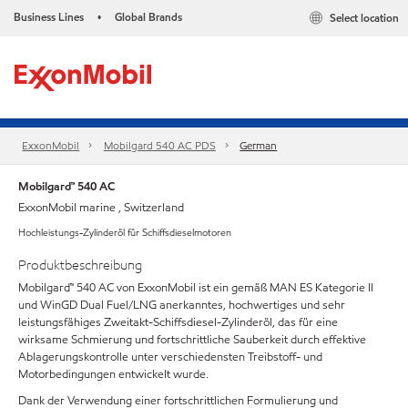
Business Lines
Global Brands
Select location
•
ExxonMobil
Mobilgard 540 AC PDS
German
Mobilgard™ 540 AC
ExxonMobil marine , Switzerland
Hochleistungs-Zylinderöl für Schiffsdieselmotoren
Produktbeschreibung
Mobilgard™ 540 AC von ExxonMobil ist ein gemäß MAN ES Kategorie II
und WinGD Dual Fuel/LNG anerkanntes, hochwertiges und sehr
leistungsfähiges Zweitakt-Schiffsdiesel-Zylinderöl, das für eine
wirksame Schmierung und fortschrittliche Sauberkeit durch effektive
Ablagerungskontrolle unter verschiedensten Treibstoff- und
Motorbedingungen entwickelt wurde.
Dank der Verwendung einer fortschrittlichen Formulierung und