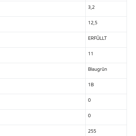
3,2
12,5
ERFÜLLT
11
Blaugrün
1B
0
0
255