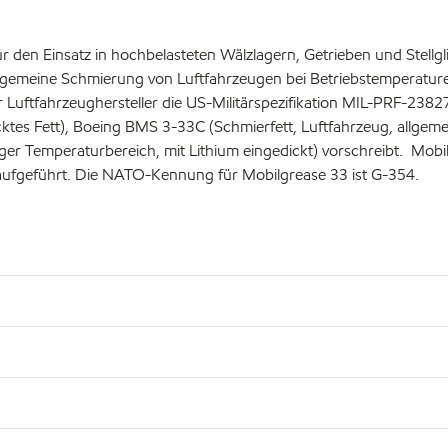
für den Einsatz in hochbelasteten Wälzlagern, Getrieben und Stel
llgemeine Schmierung von Luftfahrzeugen bei Betriebstemperaturen
Luftfahrzeughersteller die US-Militärspezifikation MIL-PRF-23827
dicktes Fett), Boeing BMS 3-33C (Schmierfett, Luftfahrzeug, a
r Temperaturbereich, mit Lithium eingedickt) vorschreibt. Mobilgr
n aufgeführt. Die NATO-Kennung für Mobilgrease 33 ist G-354.