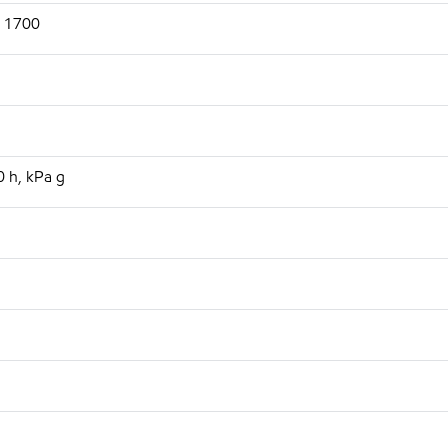
S 1700
 h, kPa g