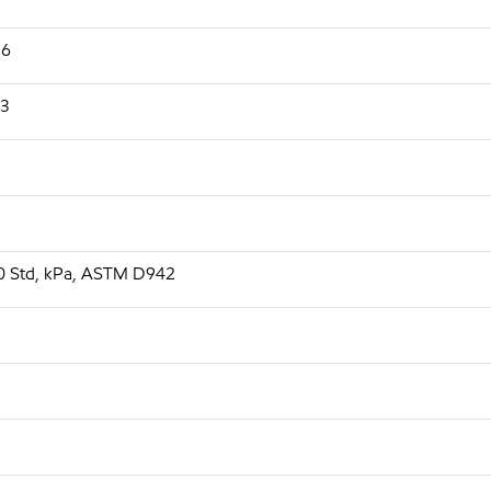
96
03
00 Std, kPa, ASTM D942