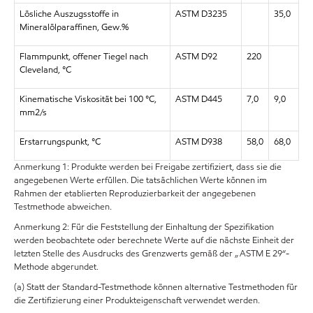
Lösliche Auszugsstoffe in
ASTM D3235
35,0
Mineralölparaffinen, Gew.%
Flammpunkt, offener Tiegel nach
ASTM D92
220
Cleveland, °C
Kinematische Viskosität bei 100 °C,
ASTM D445
7,0
9,0
mm2/s
Erstarrungspunkt, °C
ASTM D938
58,0
68,0
Anmerkung 1: Produkte werden bei Freigabe zertifiziert, dass sie die
angegebenen Werte erfüllen. Die tatsächlichen Werte können im
Rahmen der etablierten Reproduzierbarkeit der angegebenen
Testmethode abweichen.
Anmerkung 2: Für die Feststellung der Einhaltung der Spezifikation
werden beobachtete oder berechnete Werte auf die nächste Einheit der
letzten Stelle des Ausdrucks des Grenzwerts gemäß der „ASTM E 29“-
Methode abgerundet.
(a) Statt der Standard-Testmethode können alternative Testmethoden für
die Zertifizierung einer Produkteigenschaft verwendet werden.