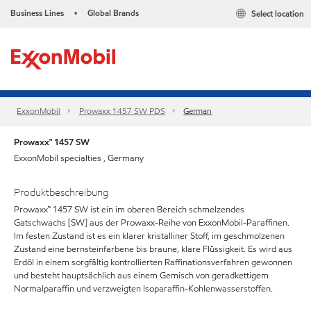
Business Lines
Global Brands
Select location
•
ExxonMobil
Prowaxx 1457 SW PDS
German
Prowaxx™ 1457 SW
ExxonMobil specialties , Germany
Produktbeschreibung
Prowaxx™ 1457 SW ist ein im oberen Bereich schmelzendes
Gatschwachs [SW] aus der Prowaxx-Reihe von ExxonMobil-Paraffinen.
Im festen Zustand ist es ein klarer kristalliner Stoff, im geschmolzenen
Zustand eine bernsteinfarbene bis braune, klare Flüssigkeit. Es wird aus
Erdöl in einem sorgfältig kontrollierten Raffinationsverfahren gewonnen
und besteht hauptsächlich aus einem Gemisch von geradkettigem
Normalparaffin und verzweigten Isoparaffin-Kohlenwasserstoffen.