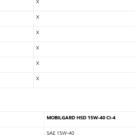
X
X
X
X
X
X
MOBILGARD HSD 15W-40 CI-4
SAE 15W-40