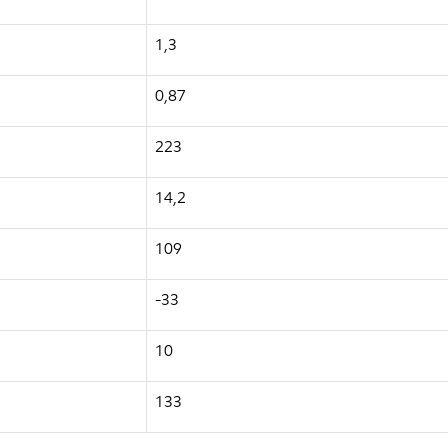
1,3
0,87
223
14,2
109
-33
10
133