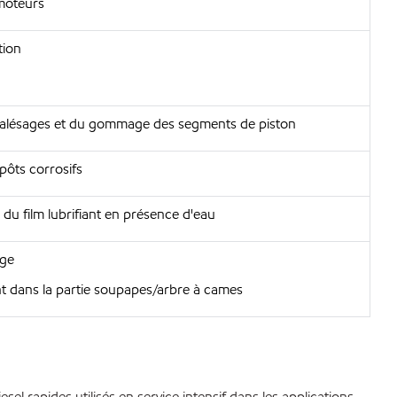
 moteurs
tion
s alésages et du gommage des segments de piston
pôts corrosifs
 du film lubrifiant en présence d'eau
age
nt dans la partie soupapes/arbre à cames
 rapides utilisés en service intensif dans les applications