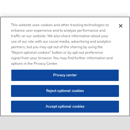
This website uses cookies and other tracking technologies to
enhance user experience and to analyze performance and
traffic on our website. We also share information about your
use of our site with our social media, advertising and analytics
partners, but you may opt out of this sharing by using the
“Reject optional cookies” button or by opt-out preference
signal from your browser. You may find further information and
options in the Privacy Center.
Privacy center
Reject optional cookies
Accept optional cookies