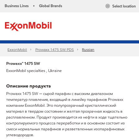
Business Lines
Global Brands
Select location
•
ExxonMobil
Prowaxx 1475 SW PDS
Russian
Prowaxx™ 1475 SW
ExxonMobil specialties , Ukraine
Описание продукта
Prowaxx 1475 SW — сырой парафин с высоким диапазоном
температур плавления, входящий в линейку парафинов Prowaxx
компании ExxonMobil. Это полупрозрачный кристаллический
материал в твердом состоянии и желтая прозрачная жидкость в
расплавленном. Продукт производится из нефти в ходе тщательно
контролируемого процесса переработки и в основном состоит из
смеси нормальных парафинов и разветвленных изопарафиновых
углеводородов.