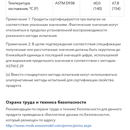
Температура
ASTM D938
60,0
67,8
застывания, °C (F)
(140)
(154)
Примечание 1: Продукты сертифицируются при выпуске на
соответствие указанным значениям. Фактические значения могут
отклоняться в пределах установленной воспроизводимости
указанного метода испытания.
Примечание 2: В целях подтверждения соответствия спецификации
полученные или рассчитанные значения должны быть округлены до
ближайшей единицы в последней значащей цифре, используемой
для выражения предельного значения в соответствии с методом
ASTM E 29.
(а) Вместо стандартного метода испытания могут использоваться
альтернативные методы испытаний для сертификации свойства
продукта.
Охрана труда и техника безопасности
Рекомендации по охране труда и технике безопасности для данного
продукта приведены в «Бюллетене данных по безопасности»,
который размещен по адресу
http://www.msds.exxonmobil.com/psims/psims.aspx