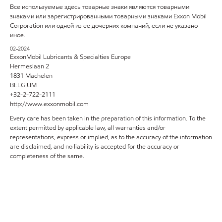
Все используемые здесь товарные знаки являются товарными
знаками или зарегистрированными товарными знаками Exxon Mobil
Corporation или одной из ее дочерних компаний, если не указано
иное.
02-2024
ExxonMobil Lubricants & Specialties Europe
Hermeslaan 2
1831 Machelen
BELGIUM
+32-2-722-2111
http://www.exxonmobil.com
Every care has been taken in the preparation of this information. To the
extent permitted by applicable law, all warranties and/or
representations, express or implied, as to the accuracy of the information
are disclaimed, and no liability is accepted for the accuracy or
completeness of the same.