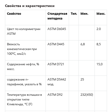
Свойства и характеристики
Свойство
Стандартная
Тип.
Мин.
Макс.
методика
Цвет по колориметрии
ASTM D6045
2.0
ASTM
Вязкость
ASTM D445
6,8
8,5
кинематическая при
100°C, мм2/с
Содержание нефти, %
ASTM D721
15,0
масс.
содержание n-
ASTM D5442
25
парафинов, указать в %
мод.
Температура вспышки в
ASTM D92
232(450)
открытом тигле
Кливленда, °C (F)