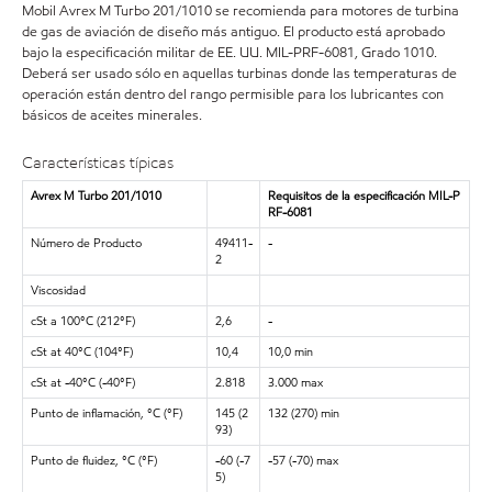
Mobil Avrex M Turbo 201/1010 se recomienda para motores de turbina
de gas de aviación de diseño más antiguo. El producto está aprobado
bajo la especificación militar de EE. UU. MIL-PRF-6081, Grado 1010.
Deberá ser usado sólo en aquellas turbinas donde las temperaturas de
operación están dentro del rango permisible para los lubricantes con
básicos de aceites minerales.
Características típicas
Avrex M Turbo 201/1010
Requisitos de la especificación MIL-P
RF-6081
Número de Producto
49411-
-
2
Viscosidad
cSt a 100°C (212°F)
2,6
-
cSt at 40°C (104°F)
10,4
10,0 min
cSt at -40°C (-40°F)
2.818
3.000 max
Punto de inflamación, °C (°F)
145 (2
132 (270) min
93)
Punto de fluidez, °C (°F)
-60 (-7
-57 (-70) max
5)