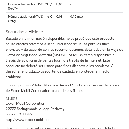
Gravedad específica, 15/15°C (6
0,885
-
0/60°F)
Número ácido total (TAN), mg K
0,03
0,10 max
OH/g
Seguridad e Higiene
Basado en la información disponible, no se prevé que este producto
cause efectos adversos a la salud cuando se utiliza para los fines
previstos y de acuerdo con las recomendaciones detalladas en la Hoja de
Datos de Seguridad Material (MSDS). Los MSDS están disponibles a
través de su oficina de ventas local, o a través de la Internet. Este
producto no deberá ser usado para fines distintos a los previstos. Al
desechar el producto usado, tenga cuidado en proteger al medio
ambiente.
El logotipo ExxonMobil, Mobil y el Avrex M Turbo son marcas de fábrica
de Exxon Mobil Corporation, o una de sus filiales.
12-2019
Exxon Mobil Corporation
22777 Springwoods Village Parkway
Spring TX 77389
http://www.exxonmobil.com
Disclaimer: Estos valores no constituyen una especificación . Debido a