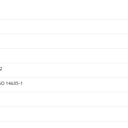
92
 ISO 14635-1