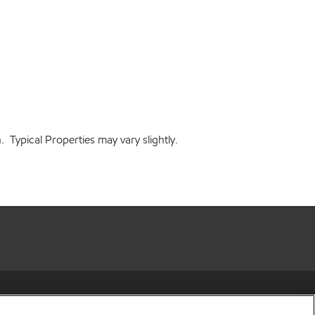
 Typical Properties may vary slightly.
r share my personal information)
•
Privacy Policy
•
Terms & Conditions