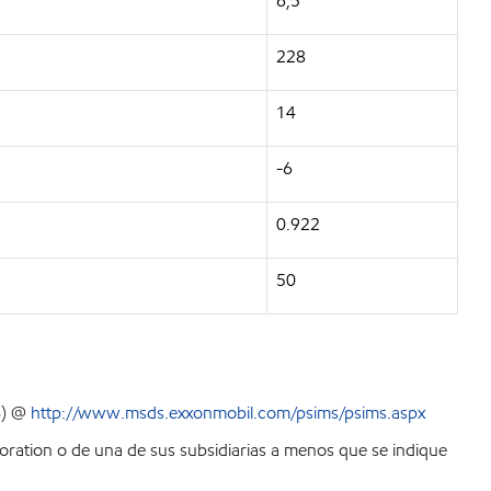
6,5
228
14
-6
0.922
50
S) @
http://www.msds.exxonmobil.com/psims/psims.aspx
ration o de una de sus subsidiarias a menos que se indique