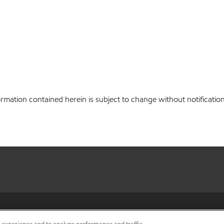
ation contained herein is subject to change without notification.
•
Privacy center (Do not sell o