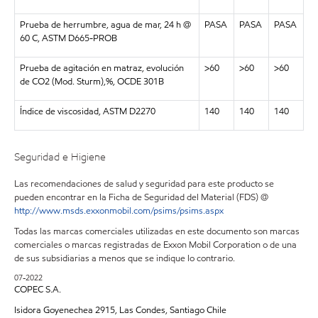
Prueba de herrumbre, agua de mar, 24 h @
PASA
PASA
PASA
60 C, ASTM D665-PROB
Prueba de agitación en matraz, evolución
>60
>60
>60
de CO2 (Mod. Sturm),%, OCDE 301B
Índice de viscosidad, ASTM D2270
140
140
140
Seguridad e Higiene
Las recomendaciones de salud y seguridad para este producto se
pueden encontrar en la Ficha de Seguridad del Material (FDS) @
http://www.msds.exxonmobil.com/psims/psims.aspx
Todas las marcas comerciales utilizadas en este documento son marcas
comerciales o marcas registradas de Exxon Mobil Corporation o de una
de sus subsidiarias a menos que se indique lo contrario.
07-2022
COPEC S.A.
Isidora Goyenechea 2915, Las Condes, Santiago Chile