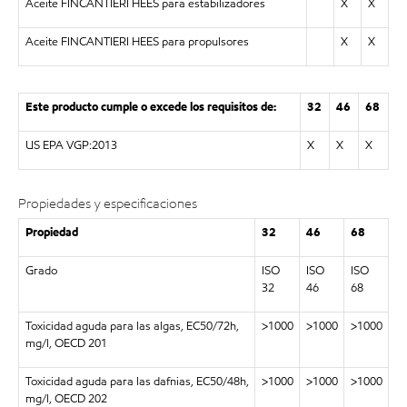
Aceite FINCANTIERI HEES para estabilizadores
X
X
Aceite
FINCANTIERI HEES para propulsores
X
X
Este producto cumple o excede los requisitos de:
32
46
68
US EPA VGP:2013
X
X
X
Propiedades y especificaciones
Propiedad
32
46
68
Grado
ISO
ISO
ISO
32
46
68
Toxicidad aguda para las algas, EC50/72h,
>1000
>1000
>1000
mg/l, OECD 201
Toxicidad aguda para las dafnias, EC50/48h,
>1000
>1000
>1000
mg/l, OECD 202