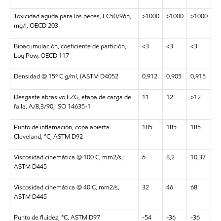
Toxicidad aguda para los peces, LC50/96h,
>1000
>1000
>1000
mg/l, OECD 203
Bioacumulación, coeficiente de partición,
<3
<3
<3
Log Pow, OECD 117
Densidad @ 15º C g/ml, (ASTM D4052
0,912
0,905
0,915
Desgaste abrasivo FZG, etapa de carga de
11
12
>12
falla, A/8,3/90, ISO 14635-1
Punto de inflamación, copa abierta
185
185
185
Cleveland, °C, ASTM D92
Viscosidad cinemática @ 100 C, mm2/s,
6
8,2
10,37
ASTM D445
Viscosidad cinemática @ 40 C, mm2/s,
32
46
68
ASTM D445
Punto de fluidez, °C, ASTM D97
-54
-36
-36