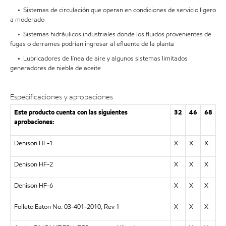
• Sistemas de circulación que operan en condiciones de servicio ligero
a moderado
• Sistemas hidráulicos industriales donde los fluidos provenientes de
fugas o derrames podrían ingresar al efluente de la planta
• Lubricadores de línea de aire y algunos sistemas limitados
generadores de niebla de aceite
Especificaciones y aprobaciones
Este producto cuenta con las siguientes
32
46
68
aprobaciones:
Denison HF-1
X
X
X
Denison HF-2
X
X
X
Denison HF-6
X
X
X
Folleto Eaton No. 03-401-2010, Rev 1
X
X
X