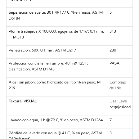
Separación de aceite, 30 h @ 177 C, % en masa, ASTM
5
D6184
Pluma trabajada X 100,000, agujeros de 1/16", 0,1 mm,
313
FTM 313
Penetración, 60X, 0,1 mm, ASTM D217
280
Protección contra la herrumbre, 48 h @ 125 F,
PASA
clasificación, ASTM D1743
Álcali sin jabón, como hidróxido de litio, % en peso, M
Complejo
219
de litio
Textura, VISUAL
Lisa; Leve
pegajosidad
Lavado con agua, 1 h @ 79 C, % en peso, ASTM D1264
7
Pérdida de lavado con agua @ 41 C, % en peso, ASTM
3
D1264(mod)