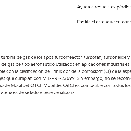
Ayuda a reducir las pérdid
Facilita el arranque en co
urbina de gas de los tipos turborreactor, turbofán, turbohélice y
de gas de tipo aeronáutico utilizados en aplicaciones industriale
le con la clasificación de "Inhibidor de la corrosión" (CI) de la e
de gas que cumplan con MIL-PRF-23699. Sin embargo, no se recomi
 Mobil Jet Oil CI. Mobil Jet Oil CI es compatible con todos los m
teriales de sellado a base de silicona.