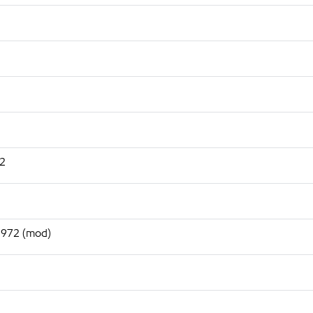
92
D972 (mod)