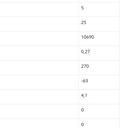
5
25
10690
0,27
270
-63
4,1
0
0