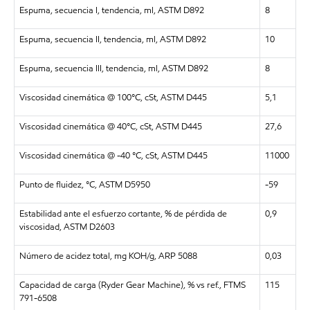
Espuma, secuencia I, tendencia, ml, ASTM D892
8
Espuma, secuencia II, tendencia, ml, ASTM D892
10
Espuma, secuencia III, tendencia, ml, ASTM D892
8
Viscosidad cinemática @ 100°C, cSt, ASTM D445
5,1
Viscosidad cinemática @ 40°C, cSt, ASTM D445
27,6
Viscosidad cinemática @ -40 °C, cSt, ASTM D445
11000
Punto de fluidez, °C, ASTM D5950
-59
Estabilidad ante el esfuerzo cortante, % de pérdida de
0,9
viscosidad, ASTM D2603
Número de acidez total, mg KOH/g, ARP 5088
0,03
Capacidad de carga (Ryder Gear Machine), % vs ref., FTMS
115
791-6508