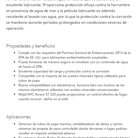
excelente lubricante. Proporciona protección eficaz contra la herrumbre
en presencia de agua de mar y la película lubricante es además
resistente al lavado con agua, por lo que la protección contra la corrosión
se mantiene durante períodos prolongados en condiciones severas de
operación.
Propiedades y beneficios
Cumple con los requisitos del Permiso General de Embarcaciones 2013 de la
EPA de EE. UU. para lubricantes ambientalmente aceptables
Puede funcionar de manera segura en emulsión con un contenido de agua
de hasta el 20%
Excelente capacidad de carga y protección contra la corrosión
Compatible con la mayoría de los aceites minerales típicos utilizados para
tubos de popa
Buena compatibilidad con elastómeros, funciona bien con muchos de los
mismos elastómeros utilizados con aceites minerales convencionales
Mobil SHC Aware ST 220 puede proporcionar un control efectivo de fugas
cuando occuren daños en el sello
Aplicaciones
Sistemas de tubos de popa marinos, estabilizadores de aletas y ciertos
sistemas de propela de paso controlable donde derrames o fugas podrían
resultar en impacto ambiental adverso
En sistemas donde fluidos fácilmente biodegradables y mínimamente tóxicos