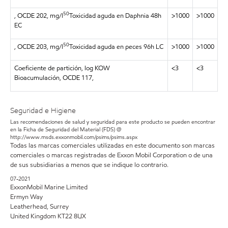
50
, OCDE 202, mg/l
Toxicidad aguda en Daphnia 48h
>1000
>1000
EC
50
, OCDE 203, mg/l
Toxicidad aguda en peces 96h LC
>1000
>1000
Coeficiente de partición, log KOW
<3
<3
Bioacumulación, OCDE 117,
Seguridad e Higiene
Las recomendaciones de salud y seguridad para este producto se pueden encontrar
en la Ficha de Seguridad del Material (FDS) @
http://www.msds.exxonmobil.com/psims/psims.aspx
Todas las marcas comerciales utilizadas en este documento son marcas
comerciales o marcas registradas de Exxon Mobil Corporation o de una
de sus subsidiarias a menos que se indique lo contrario.
07-2021
ExxonMobil Marine Limited
Ermyn Way
Leatherhead, Surrey
United Kingdom KT22 8UX