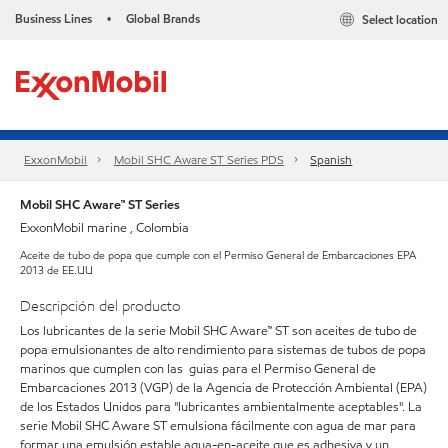
Business Lines
Global Brands
Select location
•
ExxonMobil
Mobil SHC Aware ST Series PDS
Spanish
Mobil SHC Aware™ ST Series
ExxonMobil marine , Colombia
Aceite de tubo de popa que cumple con el Permiso General de Embarcaciones EPA
2013 de EE.UU
Descripción del producto
Los lubricantes de la serie Mobil SHC Aware™ ST son aceites de tubo de
popa emulsionantes de alto rendimiento para sistemas de tubos de popa
marinos que cumplen con las guias para el Permiso General de
Embarcaciones 2013 (VGP) de la Agencia de Protección Ambiental (EPA)
de los Estados Unidos para "lubricantes ambientalmente aceptables". La
serie Mobil SHC Aware ST emulsiona fácilmente con agua de mar para
formar una emulsión estable agua-en-aceite que es adhesiva y un