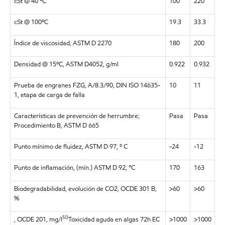
cSt @ 40 ºC
100
220
cSt @ 100ºC
19.3
33.3
Índice de viscosidad, ASTM D 2270
180
200
Densidad @ 15ºC, ASTM D4052, g/ml
0.922
0.932
Prueba de engranes FZG, A/8.3/90, DIN ISO 14635-
10
11
1, etapa de carga de falla
Características de prevención de herrumbre;
Pasa
Pasa
Procedimiento B, ASTM D 665
Punto mínimo de fluidez, ASTM D 97, º C
-24
-12
Punto de inflamación, (mín.) ASTM D 92, °C
170
163
Biodegradabilidad, evolución de CO2, OCDE 301 B,
>60
>60
%
50
, OCDE 201, mg/l
Toxicidad aguda en algas 72h EC
>1000
>1000