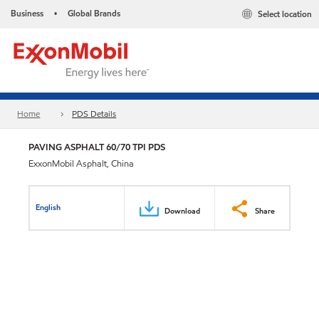
Business
Global Brands
Select location
•
Home
PDS Details
PAVING ASPHALT 60/70 TPI PDS
ExxonMobil Asphalt, China
English
Download
Share