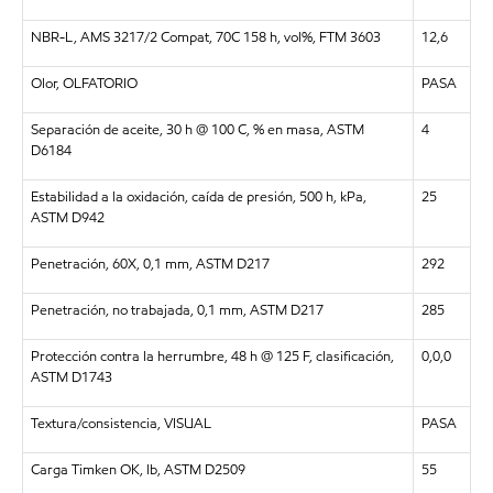
NBR-L, AMS 3217/2 Compat, 70C 158 h, vol%, FTM 3603
12,6
Olor, OLFATORIO
PASA
Separación de aceite, 30 h @ 100 C, % en masa, ASTM
4
D6184
Estabilidad a la oxidación, caída de presión, 500 h, kPa,
25
ASTM D942
Penetración, 60X, 0,1 mm, ASTM D217
292
Penetración, no trabajada, 0,1 mm, ASTM D217
285
Protección contra la herrumbre, 48 h @ 125 F, clasificación,
0,0,0
ASTM D1743
Textura/consistencia, VISUAL
PASA
Carga Timken OK, lb, ASTM D2509
55