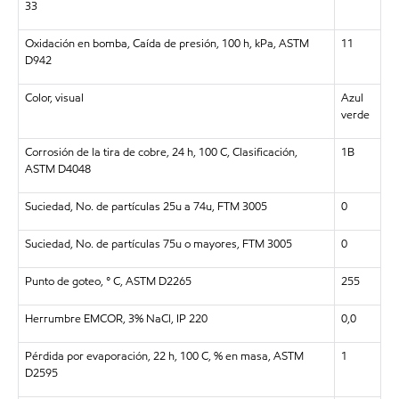
33
Oxidación en bomba, Caída de presión, 100 h, kPa, ASTM
11
D942
Color, visual
Azul
verde
Corrosión de la tira de cobre, 24 h, 100 C, Clasificación,
1B
ASTM D4048
Suciedad, No. de partículas 25u a 74u, FTM 3005
0
Suciedad, No. de partículas 75u o mayores, FTM 3005
0
Punto de goteo, ° C, ASTM D2265
255
Herrumbre EMCOR, 3% NaCl, IP 220
0,0
Pérdida por evaporación, 22 h, 100 C, % en masa, ASTM
1
D2595