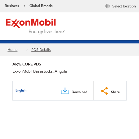
Business
Global Brands
Select location
•
Home
PDS Details
AP/E CORE PDS
ExxonMobil Basestocks, Angola
English
Download
Share