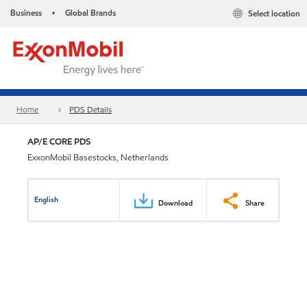
Business
Global Brands
Select location
•
Home
PDS Details
AP/E CORE PDS
ExxonMobil Basestocks, Netherlands
English
Download
Share