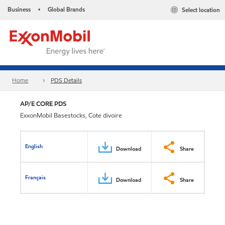
Business
Global Brands
Select location
•
Home
PDS Details
AP/E CORE PDS
ExxonMobil Basestocks, Cote divoire
English
Download
Share
Français
Download
Share