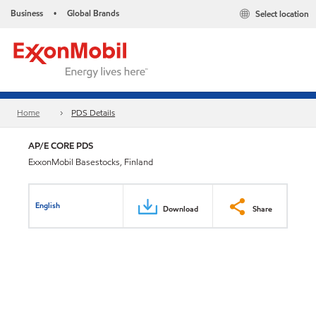
Business
Global Brands
Select location
•
Home
PDS Details
AP/E CORE PDS
ExxonMobil Basestocks, Finland
English
Download
Share