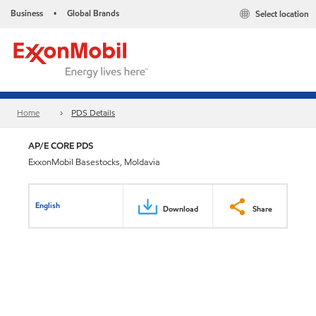
Business
Global Brands
Select location
•
Home
PDS Details
AP/E CORE PDS
ExxonMobil Basestocks, Moldavia
English
Download
Share