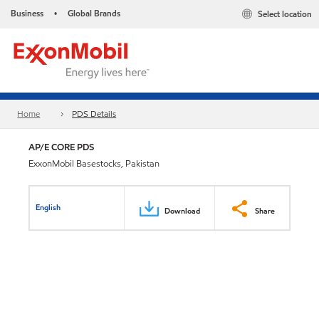
Business
Global Brands
Select location
•
Home
PDS Details
AP/E CORE PDS
ExxonMobil Basestocks, Pakistan
English
Download
Share