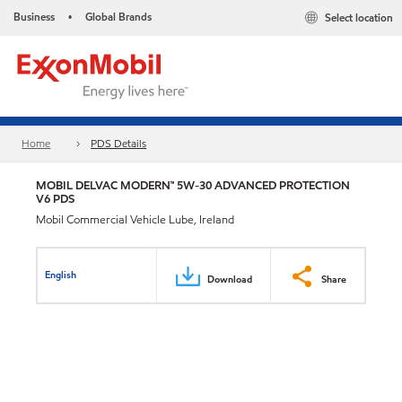
Business
Global Brands
Select location
•
Home
PDS Details
MOBIL DELVAC MODERN™ 5W-30 ADVANCED PROTECTION
V6 PDS
Mobil Commercial Vehicle Lube, Ireland
English
Download
Share