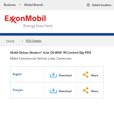
Business
Global Brands
Select location
•
Home
PDS Details
Mobil Delvac Modern™ Axle Oil 80W-90 Limited Slip PDS
Mobil Commercial Vehicle Lube, Cameroon
English
Download
Share
Français
Download
Share