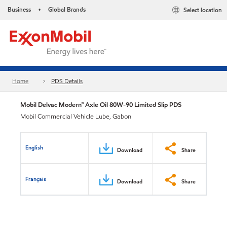
Business
Global Brands
Select location
•
Home
PDS Details
Mobil Delvac Modern™ Axle Oil 80W-90 Limited Slip PDS
Mobil Commercial Vehicle Lube, Gabon
English
Download
Share
Français
Download
Share