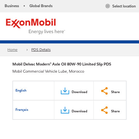
Business
Global Brands
Select location
•
Home
PDS Details
Mobil Delvac Modern™ Axle Oil 80W-90 Limited Slip PDS
Mobil Commercial Vehicle Lube, Morocco
English
Download
Share
Français
Download
Share