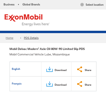
Business
Global Brands
Select location
•
Home
PDS Details
Mobil Delvac Modern™ Axle Oil 80W-90 Limited Slip PDS
Mobil Commercial Vehicle Lube, Mozambique
English
Download
Share
Français
Download
Share