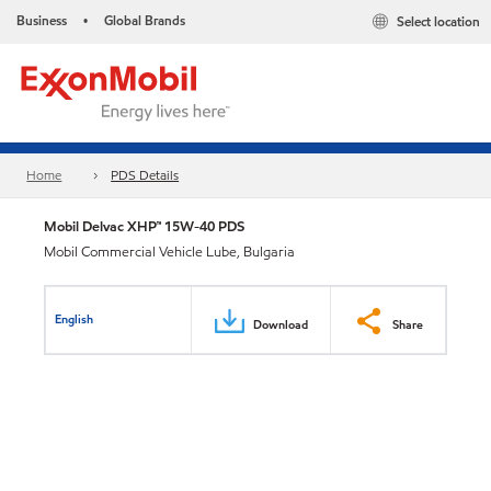
Business
Global Brands
Select location
•
Home
PDS Details
Mobil Delvac XHP™ 15W-40 PDS
Mobil Commercial Vehicle Lube, Bulgaria
English
Download
Share