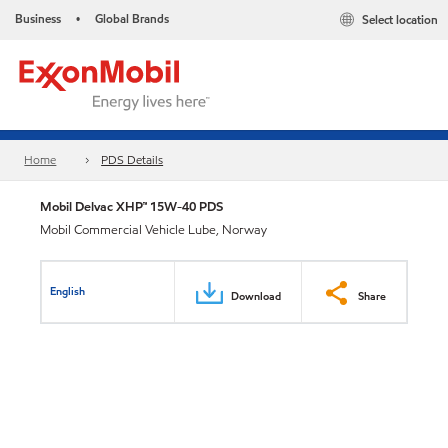
Business
Global Brands
Select location
•
Home
PDS Details
Mobil Delvac XHP™ 15W-40 PDS
Mobil Commercial Vehicle Lube, Norway
English
Download
Share