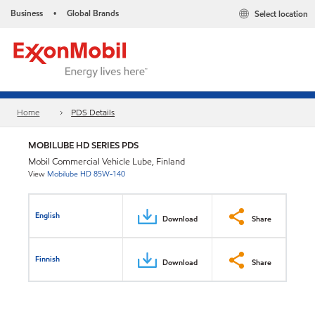
Business
Global Brands
Select location
•
Home
PDS Details
MOBILUBE HD SERIES PDS
Mobil Commercial Vehicle Lube, Finland
View
Mobilube HD 85W-140
English
Download
Share
Finnish
Download
Share