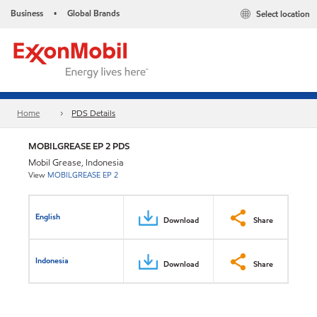
Business
Global Brands
Select location
•
Home
PDS Details
MOBILGREASE EP 2 PDS
Mobil Grease, Indonesia
View
MOBILGREASE EP 2
English
Download
Share
Indonesia
Download
Share