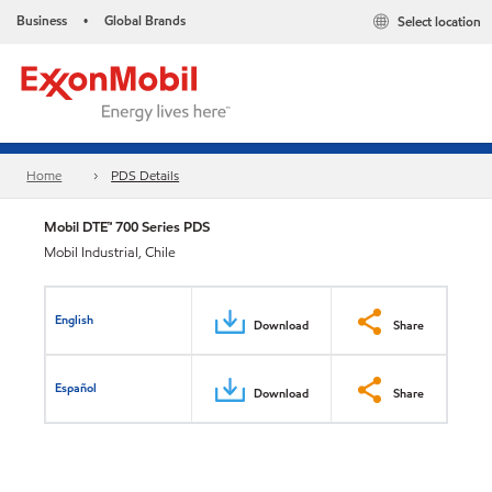
Business
Global Brands
Select location
•
Home
PDS Details
Mobil DTE™ 700 Series PDS
Mobil Industrial, Chile
English
Download
Share
Español
Download
Share