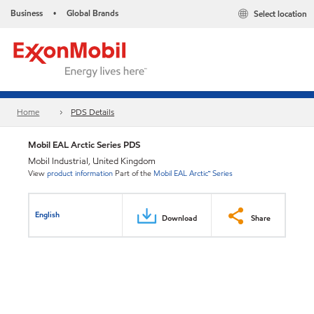
Business
Global Brands
Select location
•
Home
PDS Details
Mobil EAL Arctic Series PDS
Mobil Industrial, United Kingdom
View
product information
Part of the
Mobil EAL Arctic™ Series
English
Download
Share