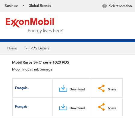
Business
Global Brands
Select location
•
Home
PDS Details
Mobil Rarus SHC™ série 1020 PDS
Mobil Industrial, Senegal
Français
Download
Share
Français
Download
Share